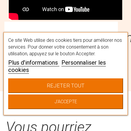
#MaPerruqueMaFémi
Ce site Web utilise des cookies tiers pour améliorer nos
services. Pour donner votre consentement à son
utilisation, appuyez sur le bouton Accepter.
Trouvez la perruque qui vous
Plus d'informations
Personnaliser les
convient avec l'aide nos spécialistes
cookies
capillaires en institut. Ils vous
accompagneront pour choisir LA
REJETER TOUT
chevelure qui vous correspond en la
personnalisant à votre image.
J'ACCEPTE
Vous pourriez