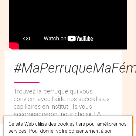
#MaPerruqueMaFémi
Trouvez la perruque qui vous
convient avec l'aide nos spécialistes
capillaires en institut. Ils vous
accompagneront pour choisir LA
chevelure qui vous correspond en la
Ce site Web utilise des cookies tiers pour améliorer nos
personnalisant à votre image.
services. Pour donner votre consentement à son