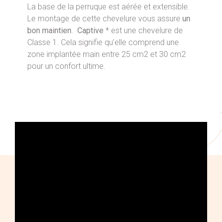
La base de la perruque est aérée et extensible.
Le montage de cette chevelure vous assure
un
bon maintien
.
Captive
* est une chevelure de
Classe 1. Cela signifie qu’elle comprend une
zone implantée main entre 25 cm2 et 30 cm2
pour un confort ultime.