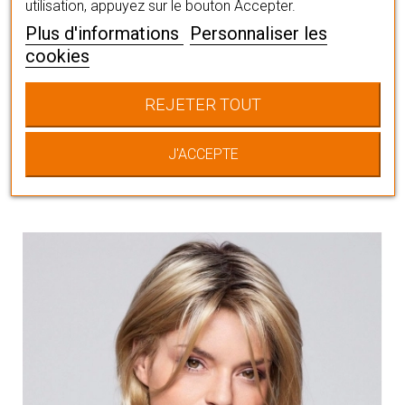
utilisation, appuyez sur le bouton Accepter.
Plus d'informations
Personnaliser les
cookies
Vous pourriez
REJETER TOUT
aussi aimer
J'ACCEPTE