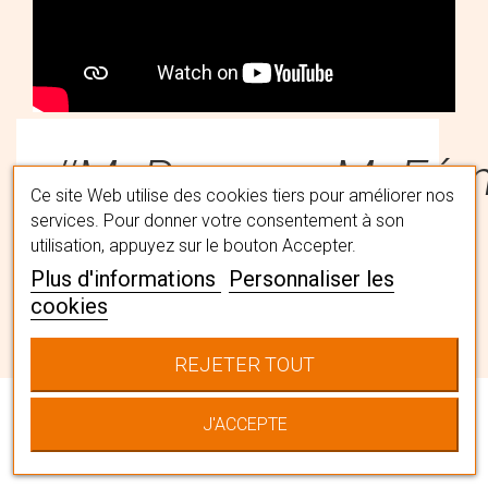
#MaPerruqueMaFémi
Ce site Web utilise des cookies tiers pour améliorer nos
services. Pour donner votre consentement à son
utilisation, appuyez sur le bouton Accepter.
Trouvez la perruque qui vous
Plus d'informations
Personnaliser les
convient avec l'aide nos spécialistes
cookies
capillaires en institut. Ils vous
accompagneront pour choisir LA
REJETER TOUT
chevelure qui vous correspond en la
personnalisant à votre image.
J'ACCEPTE