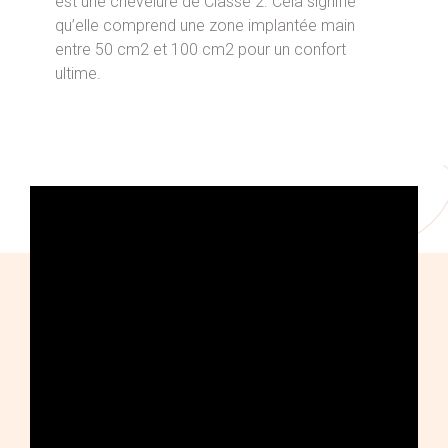
est une chevelure de Classe 2. Cela signifie
qu’elle comprend une zone implantée main
entre 50 cm2 et 100 cm2 pour un confort
ultime.