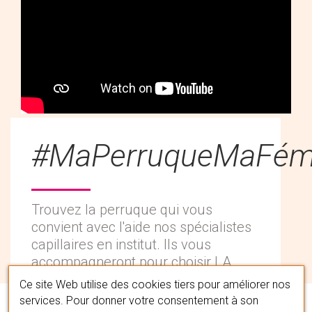
#MaPerruqueMaFémi
Trouvez la perruque qui vous
convient avec l'aide nos spécialistes
capillaires en institut. Ils vous
accompagneront pour choisir LA
chevelure qui vous correspond en la
Ce site Web utilise des cookies tiers pour améliorer nos
personnalisant à votre image.
services. Pour donner votre consentement à son