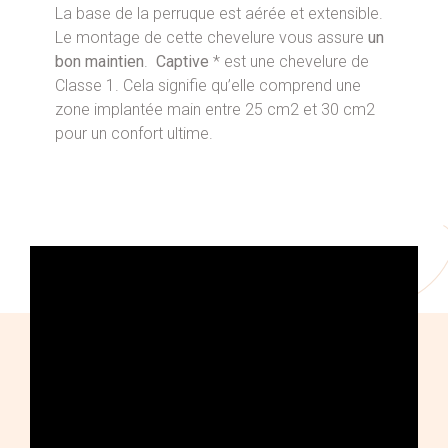
La base de la perruque est aérée et extensible.
Le montage de cette chevelure vous assure
un
bon maintien
.
Captive
* est une chevelure de
Classe 1. Cela signifie qu’elle comprend une
zone implantée main entre 25 cm2 et 30 cm2
pour un confort ultime.