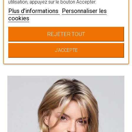
utilisation, appuyez sur le bouton Accepter.
Plus d'informations
Personnaliser les
cookies
Vous pourriez
REJETER TOUT
aussi aimer
J'ACCEPTE