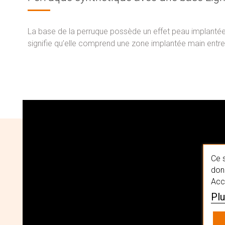
La base de la perruque possède un effet peau implantée 
signifie qu’elle comprend une zone implantée main entr
Ce s
donn
Acc
Plu