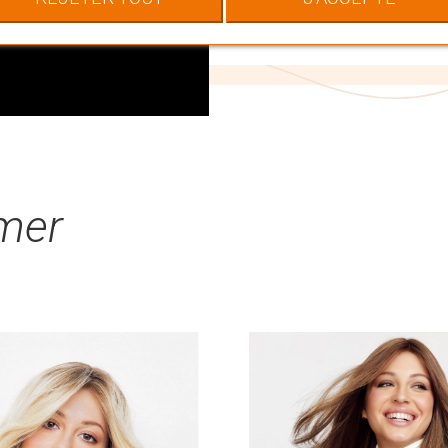
image.
imer