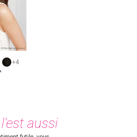
+4
*
l'est aussi
timent futile, vous