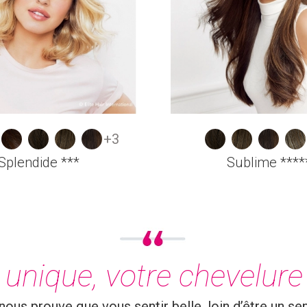
+3
Splendide ***
Sublime ****
unique, votre chevelure 
ous prouve que vous sentir belle, loin d’être un sen