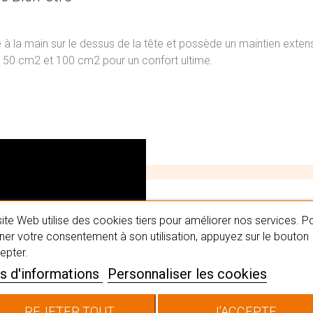
à la main sur le dessus de la tête et possède un maintien exten
e 50 cm2 et 100 cm2 pour un confort ultime.
#MaPerru
ite Web utilise des cookies tiers pour améliorer nos services. P
er votre consentement à son utilisation, appuyez sur le bouton
epter.
Trouvez la perruque qui
s d'informations
Personnaliser les cookies
capillaires en institut.
chevelure qui vous corr
REJETER TOUT
J'ACCEPTE