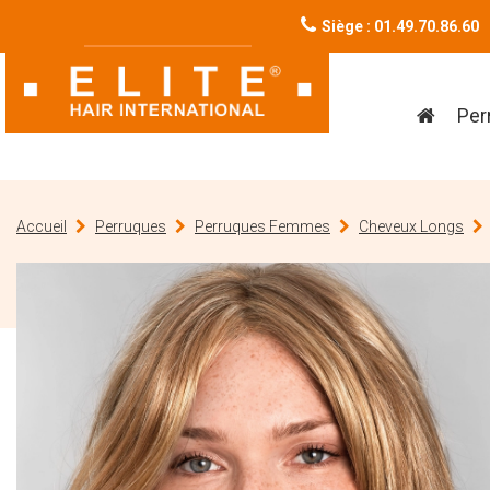
Siège : 01.49.70.86.60
Per
Accueil
Perruques
Perruques Femmes
Cheveux Longs