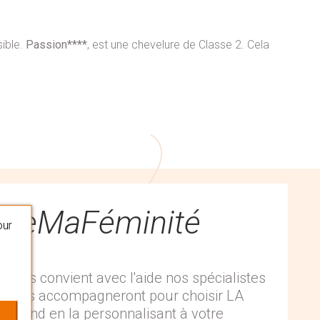
sible.
Passion****
, est une chevelure de Classe 2. Cela
queMaFéminité
our
 vous convient avec l'aide nos spécialistes
 Ils vous accompagneront pour choisir LA
espond en la personnalisant à votre