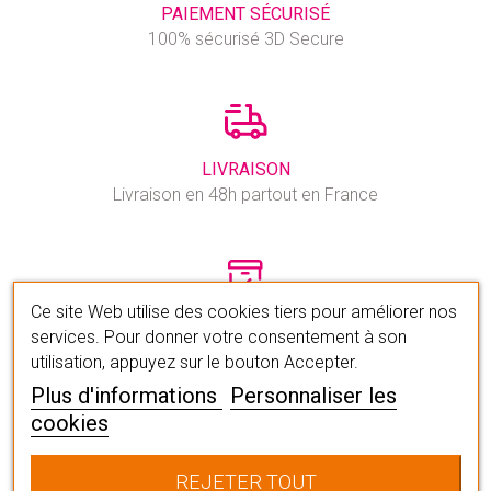
PAIEMENT SÉCURISÉ
100% sécurisé 3D Secure
LIVRAISON
Livraison en 48h partout en France
Ce site Web utilise des cookies tiers pour améliorer nos
FRAIS DE PORTS OFFERTS
services. Pour donner votre consentement à son
à partir de 75 euros d’achat
utilisation, appuyez sur le bouton Accepter.
Plus d'informations
Personnaliser les
cookies
1€ REVERSÉ AU CEW
REJETER TOUT