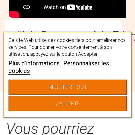
#MaPerruqueMaFémi
Ce site Web utilise des cookies tiers pour améliorer nos
services. Pour donner votre consentement à son
utilisation, appuyez sur le bouton Accepter.
Trouvez la perruque qui vous
Plus d'informations
Personnaliser les
convient avec l'aide nos spécialistes
cookies
capillaires en institut. Ils vous
accompagneront pour choisir LA
REJETER TOUT
chevelure qui vous correspond en la
personnalisant à votre image.
J'ACCEPTE
Vous pourriez