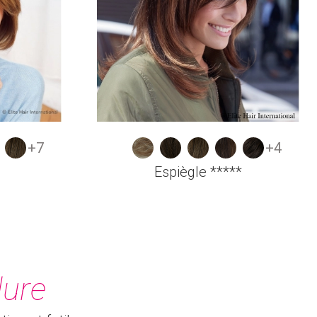
+7
+4
Espiègle *****
lure