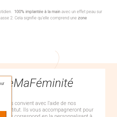
otidien.
100% implantée à la main
avec un effet peau sur
lasse 2. Cela signifie qu’elle comprend une
zone
queMaFéminité
our
 vous convient avec l'aide de nos
 en institut. Ils vous accompagneront pour
i vous correspond en la personnalisant à