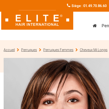
Siège : 01.49.70.86.60
Per
Accueil
Perruques
Perruques Femmes
Cheveux Mi Longs