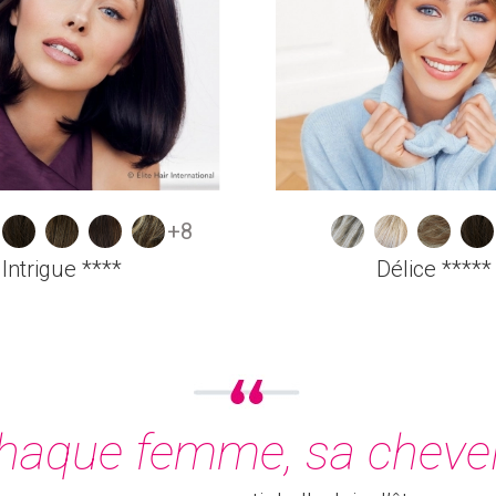
+8
Intrigue ****
Délice *****
haque femme, sa cheve