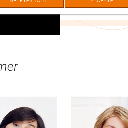
REJETER TOUT
J'ACCEPTE
votre image.
imer