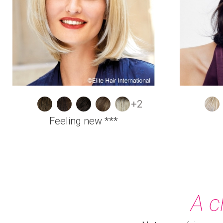
+2
Feeling new ***
A c