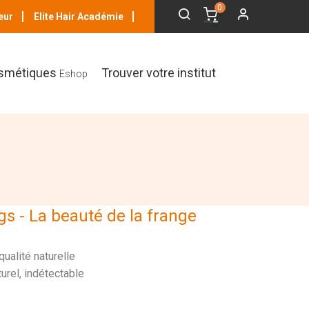
0
eur
Elite Hair Académie
smétiques
Trouver votre institut
Eshop
s - La beauté de la frange
ualité naturelle
turel, indétectable