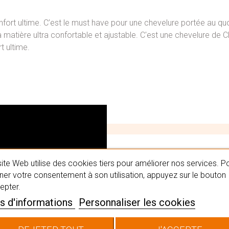
nfort ultime. C’est le must have pour une chevelure portée au qu
 matière ultra confortable et ajustable. C'est une chevelure de C
 ultime.
#MaPerru
ite Web utilise des cookies tiers pour améliorer nos services. P
er votre consentement à son utilisation, appuyez sur le bouton
epter.
Trouvez la perruque qui
s d'informations
Personnaliser les cookies
spécialistes capillaires
choisir LA chevelure qu