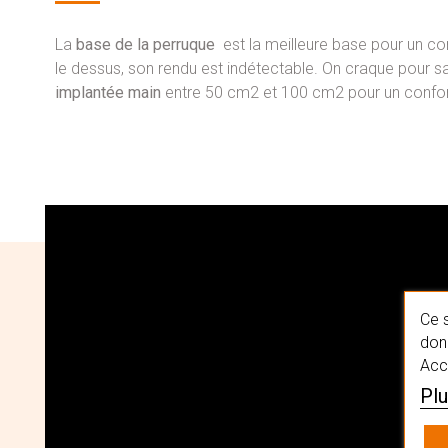
La
base de la perruque
est la meilleure base pour un co
le dessus, son rendu est indétectable. On craque pour sa
implantée main
entre 50 cm2 et 100 cm2 pour un confort
Ce s
donn
Acc
Plu