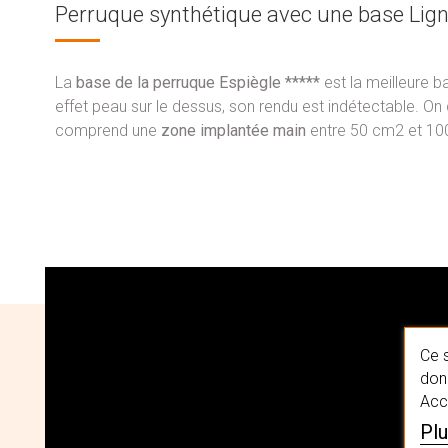
Perruque synthétique avec une base Lign
La
base de la perruque Espiègle *****
est la meilleure b
effet peau sur le dessus, son rendu est indétectable. On 
comprend une
zone implantée main
entre 50 cm2 et 100
Ce s
donn
Acc
Plu