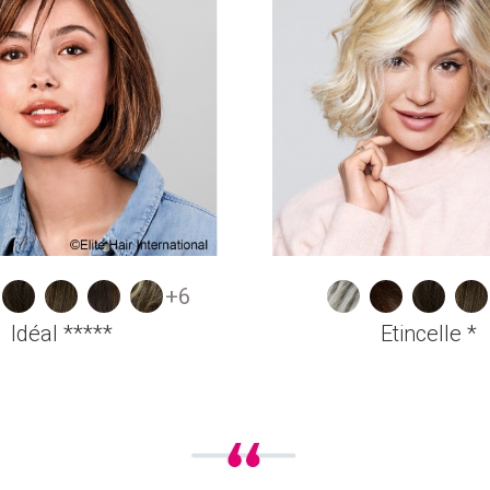
+6
Idéal *****
Etincelle *