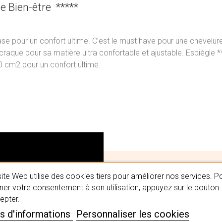
e Bien-être *****
ase pour un confort ultime. C’est le must have pour une chevelur
craque pour sa matière ultra confortable et ajustable. Espiègle **
 cm2 pour un confort ultime.
ite Web utilise des cookies tiers pour améliorer nos services. P
#MaPerru
er votre consentement à son utilisation, appuyez sur le bouton
epter.
s d'informations
Personnaliser les cookies