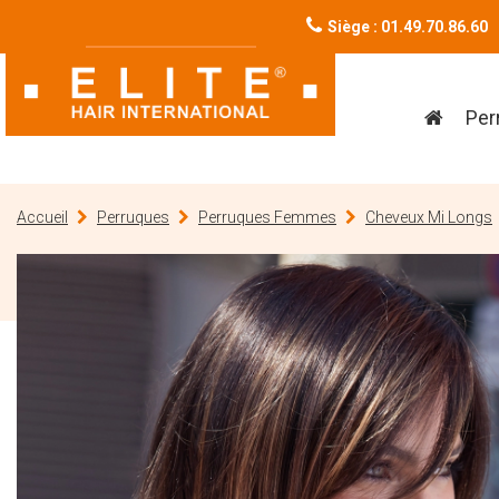
Siège : 01.49.70.86.60
Per
Accueil
Perruques
Perruques Femmes
Cheveux Mi Longs