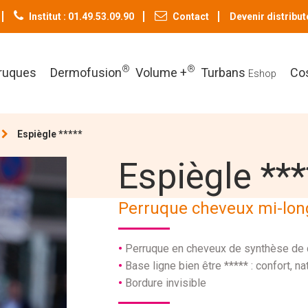
Institut : 01.49.53.09.90
Contact
Devenir distribut
®
®
ruques
Dermofusion
Volume +
Turbans
Co
Eshop
Espiègle *****
Espiègle ***
Perruque cheveux mi-long
Perruque en cheveux de synthèse de q
Base ligne bien être ***** : confort, na
Bordure invisible