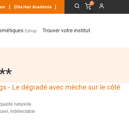
0
eur
Elite Hair Académie
smétiques
Trouver votre institut
Eshop
**
s - Le dégradé avec mèche sur le côté
ualité naturelle
turel, indétectable