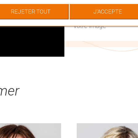
Trouvez la perruque qui
spécialistes capillaires
REJETER TOUT
J'ACCEPTE
choisir LA chevelure qu
votre image
imer