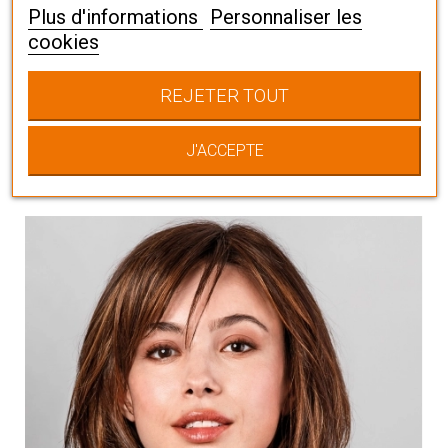
Plus d'informations
Personnaliser les
Vous pourriez
cookies
aussi aimer
REJETER TOUT
J'ACCEPTE