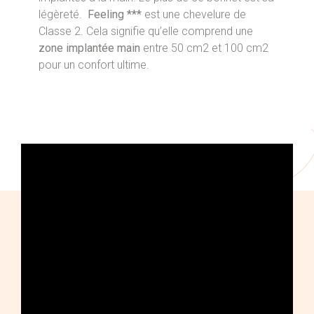
légèreté.
Feeling ***
est une chevelure de
Classe 2. Cela signifie qu’elle comprend une
zone implantée main
entre 50 cm2 et 100 cm2
pour un confort ultime.