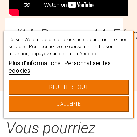
#MaPerruqueMaFémi
Ce site Web utilise des cookies tiers pour améliorer nos
services. Pour donner votre consentement à son
utilisation, appuyez sur le bouton Accepter.
Trouvez la perruque qui vous
Plus d'informations
Personnaliser les
convient avec l'aide de nos
cookies
spécialistes capillaires en institut. Ils
vous accompagneront pour choisir
REJETER TOUT
LA chevelure qui vous correspond
en la personnalisant à votre image.
J'ACCEPTE
Vous pourriez