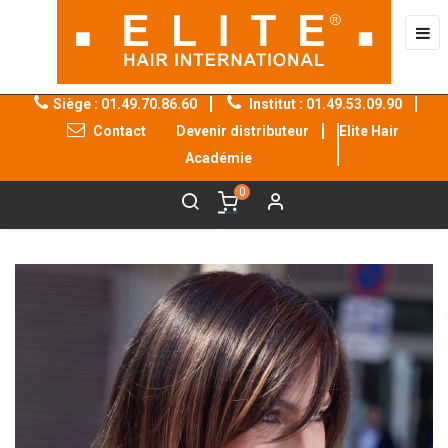
Bas
☰
la
nav
Siège : 01.49.70.86.60
Institut : 01.49.53.09.90
Contact
Devenir distributeur
Elite Hair
®
®
Académie
0