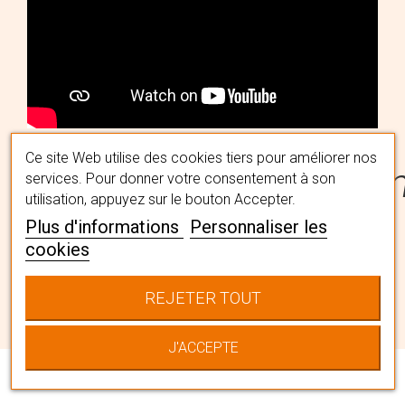
Ce site Web utilise des cookies tiers pour améliorer nos
#MaPerruqueMaFémi
services. Pour donner votre consentement à son
utilisation, appuyez sur le bouton Accepter.
Plus d'informations
Personnaliser les
cookies
Trouvez la perruque qui vous
convient avec l'aide de nos
spécialistes capillaires en institut. Ils
REJETER TOUT
vous accompagneront pour choisir
LA chevelure qui vous correspond
J'ACCEPTE
en la personnalisant à votre image