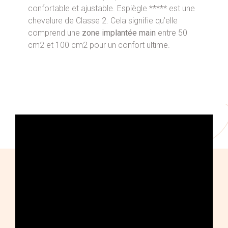
confortable et ajustable. Espiègle ***** est une
chevelure de Classe 2. Cela signifie qu’elle
comprend une
zone implantée main
entre 50
cm2 et 100 cm2 pour un confort ultime.