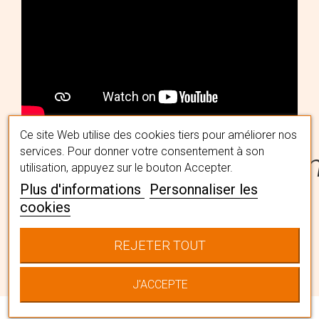
Ce site Web utilise des cookies tiers pour améliorer nos
services. Pour donner votre consentement à son
#MaPerruqueMaFémi
utilisation, appuyez sur le bouton Accepter.
Plus d'informations
Personnaliser les
cookies
Trouvez la perruque qui vous
convient avec l'aide de nos
REJETER TOUT
spécialistes capillaires en institut. Ils
vous accompagneront pour choisir
J'ACCEPTE
LA chevelure qui vous correspond
en la personnalisant à votre image