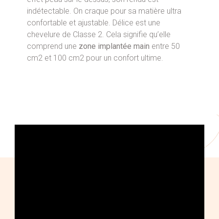
indétectable. On craque pour sa matière ultra
confortable et ajustable. Délice est une
chevelure de Classe 2. Cela signifie qu’elle
comprend une
zone implantée main
entre 50
cm2 et 100 cm2 pour un confort ultime.