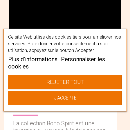
Ce site Web utilise des cookies tiers pour améliorer nos
services. Pour donner votre consentement à son
utilisation, appuyez sur le bouton Accepter.
Plus d'informations
Personnaliser les
cookies
L'univers Boho
REJETER TOUT
Spirit
J'ACCEPTE
La collection Boho Spirit est une