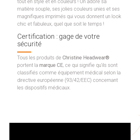
tout en style et en couleurs ! On adore sa
matière souple, ses jolies couleurs unies et ses
magnifiques imprimés qui vous donnent un look
chic et fabuleux, quel que soit le temps !
Certification : gage de votre
sécurité
Tous les produits de
Christine Headwear®
portent la
marque CE
, ce qui signifie qu'ils sont
classifiés comme équipement médical selon la
directive européenne (93/42/EEC) concernant
les dispositifs médicaux.