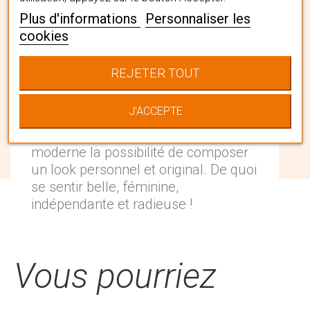
Plus d'informations
Personnaliser les
cookies
La collection Boho Spirit est une
invitation au voyage à la fois par son
REJETER TOUT
style bohème et à la fois par sa
matière souple, fluide et légère ! Elle
J'ACCEPTE
se compose de turbans audacieux et
colorés qui donne à la femme
moderne la possibilité de composer
un look personnel et original. De quoi
se sentir belle, féminine,
indépendante et radieuse !
Vous pourriez