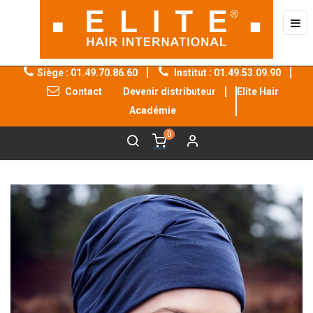
Bas
☰
la
nav
Siège : 01.49.70.86.60
Institut : 01.49.53.09.90
Contact
Devenir distributeur
Elite Hair
®
®
Académie
0