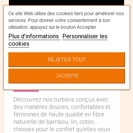
Ce site Web utilise des cookies tiers pour améliorer nos
services. Pour donner votre consentement à son
utilisation, appuyez sur le bouton Accepter.
Plus d'informations
Personnaliser les
cookies
Votre bien-être
REJETER TOUT
avant tout
J'ACCEPTE
Découvrez nos turbans conçus avec
des matières douces, confortables et
féminines de haute qualité en fibre
naturelle de bambou, lin, coton...
choisies pour le confort qu'elles vous