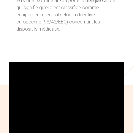
le bonnet soft line ankaa porte la
marque CE
, ce
qui signifie qu'elle est classifiée comme
équipement médical selon la directive
européenne (93/42/EEC) concernant les
dispositifs médicaux.