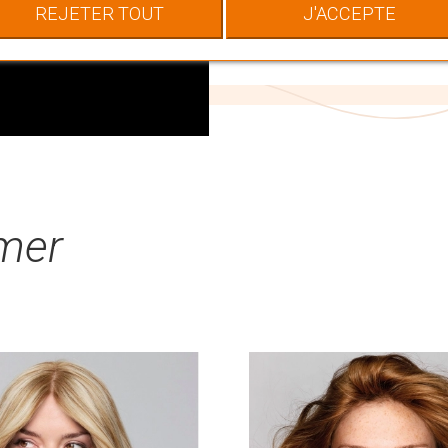
chevelure qui vous corr
REJETER TOUT
J'ACCEPTE
image.
imer