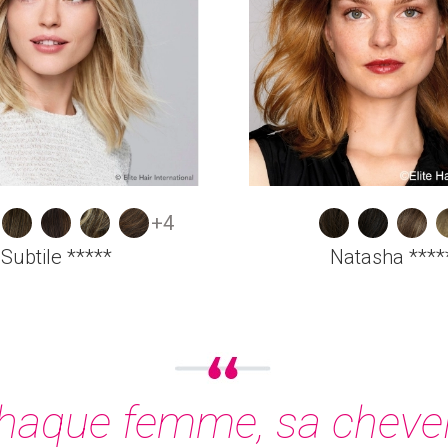
+4
Subtile *****
Natasha ****
haque femme, sa cheve