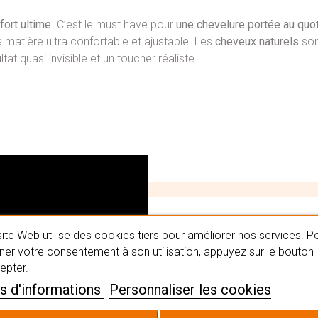
fort ultime
. C’est le must have pour
une chevelure portée au quo
 matière ultra confortable et ajustable. Les
cheveux naturels
son
at quasi invisible et un toucher réaliste.
#MaPerru
ite Web utilise des cookies tiers pour améliorer nos services. P
er votre consentement à son utilisation, appuyez sur le bouton
epter.
s d'informations
Personnaliser les cookies
Trouvez la perruque qui
capillaires en institut.