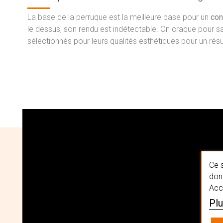
La base de la perruque est la meilleure base pour un
con
le dessus, son rendu est indétectable. On craque pour sa
sélectionnés pour leurs qualités esthétiques pour un résult
Ce s
donn
Acc
Plu