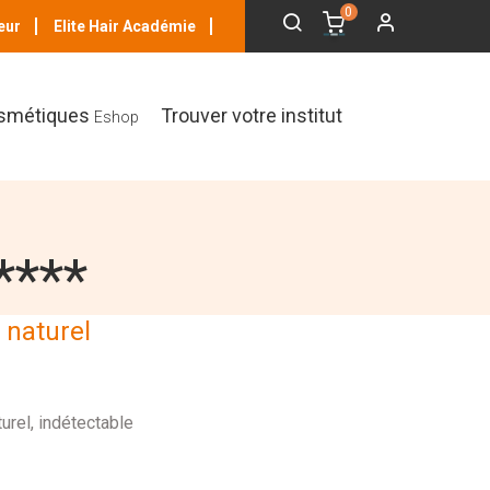
0
eur
Elite Hair Académie
smétiques
Trouver votre institut
Eshop
****
 naturel
turel, indétectable