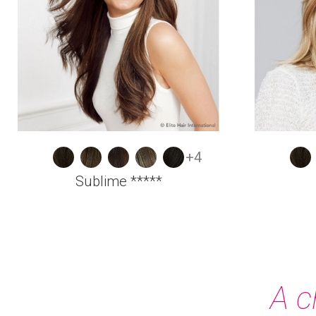
+4
Sublime *****
A c