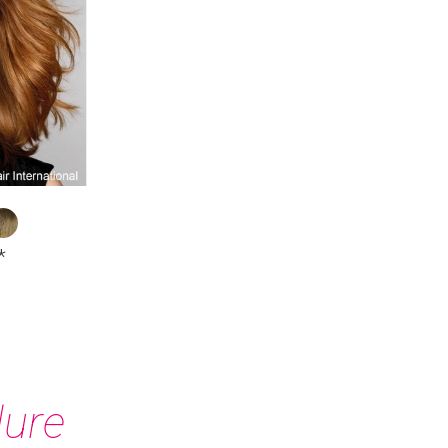
*
lure