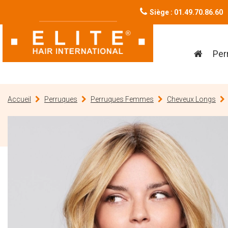
Siège : 01.49.70.86.60
Per
Accueil
Perruques
Perruques Femmes
Cheveux Longs