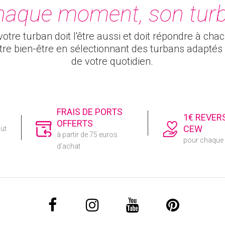
haque moment, son turb
otre turban doit l'être aussi et doit répondre à cha
otre bien-être en sélectionnant des turbans adapt
de votre quotidien.
FRAIS DE PORTS
1€ REVER
OFFERTS
CEW
out
à partir de 75 euros
pour chaqu
d’achat