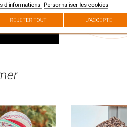
confortables et féminine
s d'informations
Personnaliser les cookies
bambou, lin, coton... ch
apportent à chaque mom
REJETER TOUT
J'ACCEPTE
imer