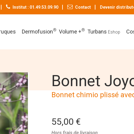
Institut : 01.49.53.09.90
Contact
Devenir distribut
®
®
ruques
Dermofusion
Volume +
Turbans
Co
Eshop
Bonnet Joy
Bonnet chimio plissé ave
55,00 €
Hors frais de livraison