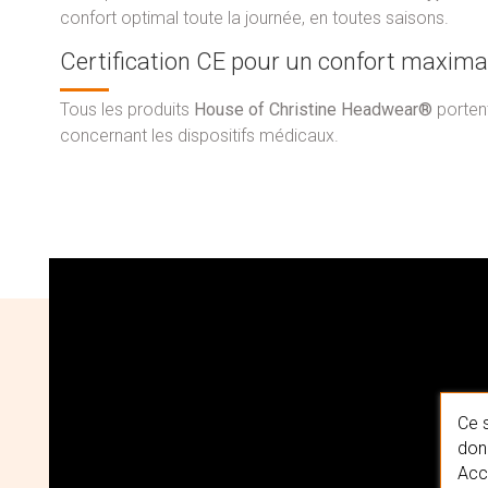
confort optimal toute la journée, en toutes saisons.
Certification CE pour un confort maxima
Tous les produits
House of Christine Headwear®
porten
concernant les dispositifs médicaux.
Ce s
donn
Acc