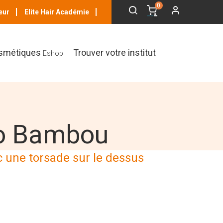
0
eur
Elite Hair Académie
smétiques
Trouver votre institut
Eshop
o Bambou
c une torsade sur le dessus