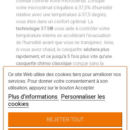
connue comme votre microclimat. Lorsque
votre microclimat s'équilibre à 37,5% d'humidité
relative avec une température à 37,5 degrés,
vous êtes dans un confort optimal. La
technologie 37.5®
vous aide à contrôler votre
température interne en accélérant l'évacuation
de l'humidité avant que vous ne transpiriez. Ainsi,
si vous avez chaud, la casquette
séchera plus
rapidement, et ce jusqu'à 5 fois plus vite qu'une
casquette chimio classique
conçue sans la
technologie 37.5®. Quand l'humidité est
Ce site Web utilise des cookies tiers pour améliorer nos
évacuée du turban, vous restez au chaud
services. Pour donner votre consentement à son
lorsqu'il fait froid et au frais lorsqu'il fait chaud.
utilisation, appuyez sur le bouton Accepter.
C’est simple et efficace !
Plus d'informations
Personnaliser les
Une casquette chimio certifiée
cookies
Cette casquette est certifiée par la
marque CE
REJETER TOUT
garantissant que tous les produits sont sains et
sans danger d'utilisation. Elle est donc