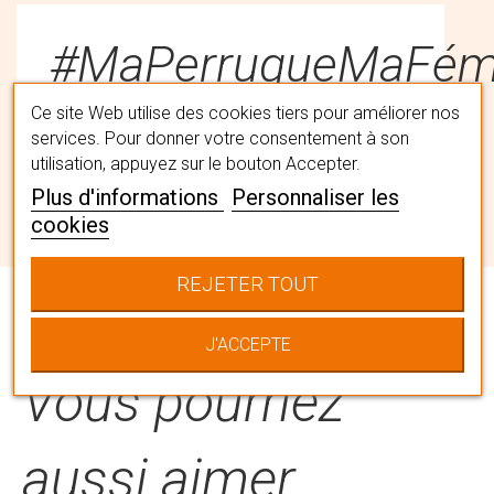
#MaPerruqueMaFémi
Ce site Web utilise des cookies tiers pour améliorer nos
services. Pour donner votre consentement à son
Trouvez la perruque qui vous
utilisation, appuyez sur le bouton Accepter.
convient avec l'aide de nos
Plus d'informations
Personnaliser les
spécialistes capillaires en institut. Ils
cookies
vous accompagneront pour choisir
LA chevelure qui vous correspond
REJETER TOUT
en la personnalisant à votre image.
J'ACCEPTE
Vous pourriez
aussi aimer