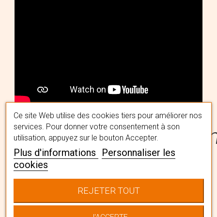
Ce site Web utilise des cookies tiers pour améliorer nos
services. Pour donner votre consentement à son
#MaPerruqueMaFémi
utilisation, appuyez sur le bouton Accepter.
Plus d'informations
Personnaliser les
cookies
Trouvez la perruque qui vous
convient avec l'aide nos spécialistes
REJETER TOUT
capillaires en institut. Ils vous
accompagneront pour choisir LA