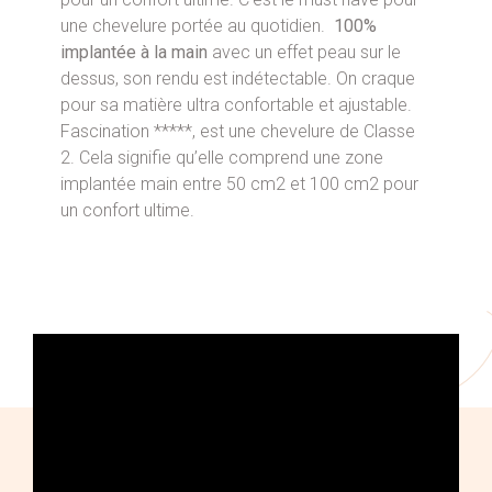
une chevelure portée au quotidien.
100%
implantée à la main
avec un effet peau sur le
dessus, son rendu est indétectable. On craque
pour sa matière ultra confortable et ajustable.
Fascination *****, est une chevelure de Classe
2. Cela signifie qu’elle comprend une zone
implantée main entre 50 cm2 et 100 cm2 pour
un confort ultime.