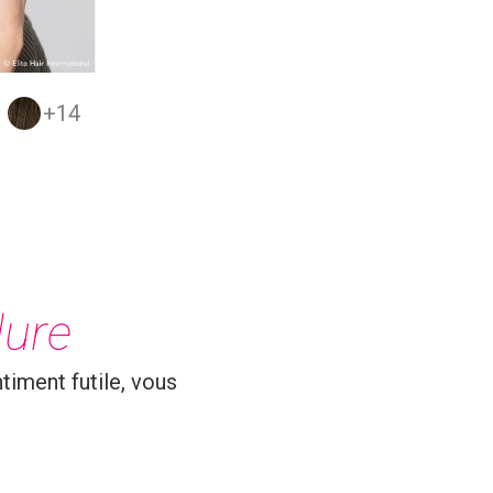
+14
lure
timent futile, vous