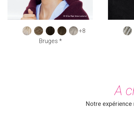
+8
Bruges *
A c
Notre expérience n