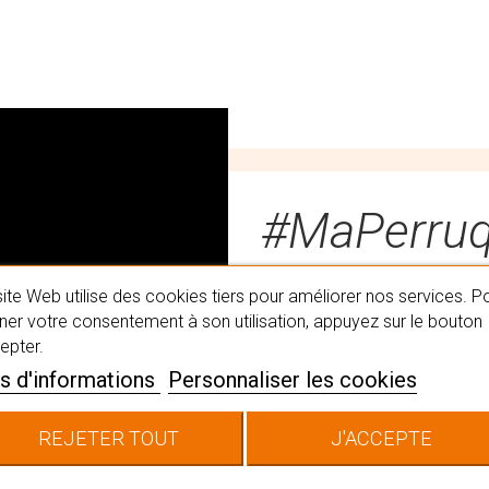
#MaPerru
ite Web utilise des cookies tiers pour améliorer nos services. P
Trouvez la perruque qui
er votre consentement à son utilisation, appuyez sur le bouton
capillaires en institut.
epter.
chevelure qui vous corr
s d'informations
Personnaliser les cookies
image.
REJETER TOUT
J'ACCEPTE