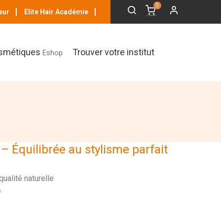
0
eur
Elite Hair Académie
smétiques
Trouver votre institut
Eshop
 Équilibrée au stylisme parfait
ualité naturelle
e