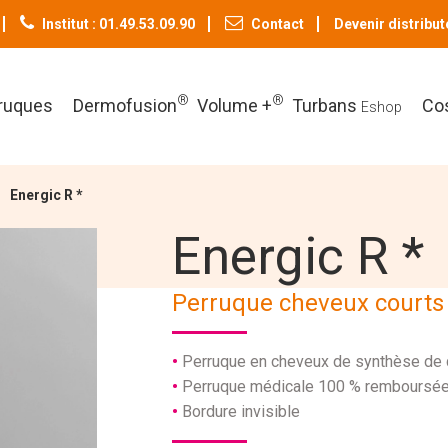
Institut : 01.49.53.09.90
Contact
Devenir distribut
®
®
ruques
Dermofusion
Volume +
Turbans
Co
Eshop
Energic R *
Energic R *
Perruque cheveux courts –
Perruque en cheveux de synthèse de q
Perruque médicale 100 % remboursé
Bordure invisible