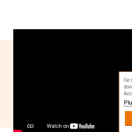
Ce s
donn
Acc
Plu