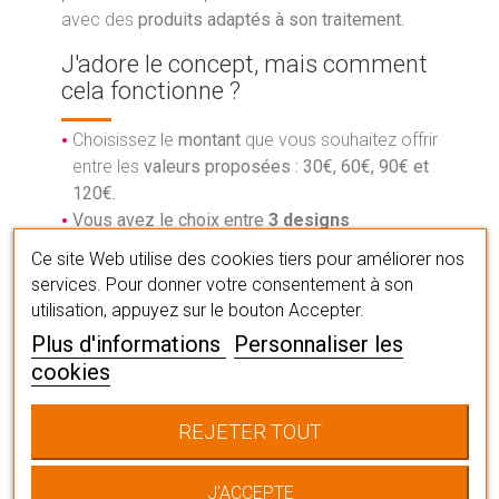
avec des
produits adaptés à son traitement.
J'adore le concept, mais comment
cela fonctionne ?
Choisissez le
montant
que vous souhaitez offrir
entre les
valeurs proposées : 30€, 60€, 90€ et
120€.
Vous avez le choix entre
3 designs
différents
, à vous de choisir votre carte
Ce site Web utilise des cookies tiers pour améliorer nos
préférée.
services. Pour donner votre consentement à son
Ajoutez votre
carte cadeau Elite dans votre
utilisation, appuyez sur le bouton Accepter.
panier.
Plus d'informations
Personnaliser les
Renseignez
vos coordonnées
dans l'adresse
cookies
de facturation, et celles à qui vous souhaitez
offrir le cadeau dans l'adresse de livraison.
REJETER TOUT
Validez votre
paiement.
Recevez votre carte cadeau p
ar mail à
imprimer chez vous.
J'ACCEPTE