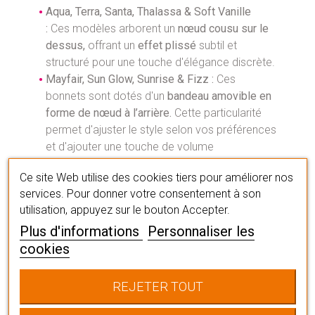
Aqua, Terra, Santa, Thalassa & Soft Vanille
:
Ces modèles arborent un
nœud cousu sur le
dessus,
offrant un
effet plissé
subtil et
structuré pour une touche d'élégance discrète.
Mayfair, Sun Glow, Sunrise & Fizz :
Ces
bonnets sont dotés d'un
bandeau amovible en
forme de nœud à l’arrière.
Cette particularité
permet d'ajuster le style selon vos préférences
et d'ajouter une touche de volume
personnalisable.
Ce site Web utilise des cookies tiers pour améliorer nos
Naja, Softy Moka & Softy Sapin :
Ce sont des
services. Pour donner votre consentement à son
bonnets simple avec un effet plissé
utilisation, appuyez sur le bouton Accepter.
Une ligne certifiée
Plus d'informations
Personnaliser les
cookies
Comme tous les turbans
House of Christine
Headwear®
, le bonnet Viva porte la
marque CE
,
REJETER TOUT
ce qui signifie qu'ils sont classifiés comme
équipement médical selon la directive