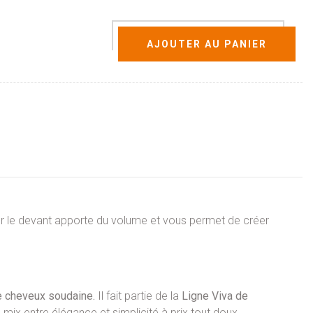
AJOUTER AU PANIER
r le devant apporte du volume et vous permet de créer
e cheveux soudaine.
Il fait partie de la
Ligne Viva de
ix entre élégance et simplicité à prix tout doux.