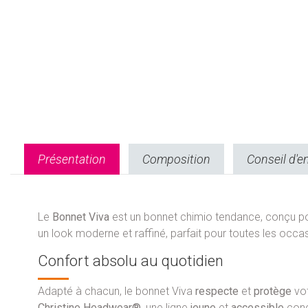
Présentation
Composition
Conseil d'e
Le
Bonnet Viva
est un bonnet chimio tendance, conçu po
un look moderne et raffiné, parfait pour toutes les occa
Confort absolu au quotidien
Adapté à chacun, le bonnet Viva
respecte
et
protège
vot
Christine Headwear®
, une ligne
jeune
et
accessible
conç