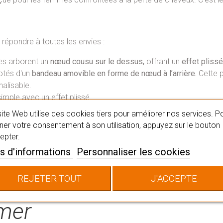
 répondre à toutes les envies :
s arborent un
nœud cousu sur le dessus,
offrant un
effet plissé
tés d'un
bandeau amovible en forme de nœud à l’arrière.
Cette p
alisable.
mple avec un effet plissé
ite Web utilise des cookies tiers pour améliorer nos services. P
er votre consentement à son utilisation, appuyez sur le bouton
epter.
®
, le bonnet Viva porte la
marque CE
, ce qui signifie qu'ils sont
s d'informations
Personnaliser les cookies
REJETER TOUT
J'ACCEPTE
imer