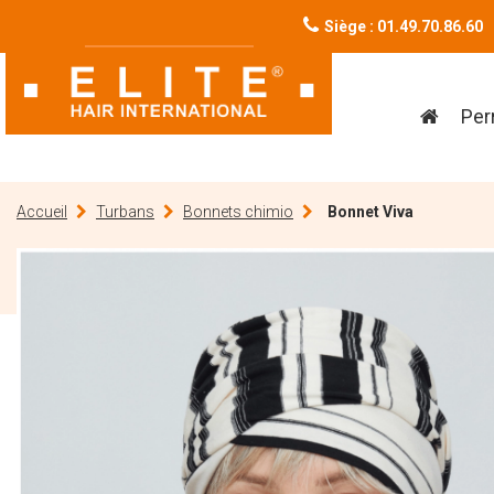
Siège : 01.49.70.86.60
Per
Accueil
Turbans
Bonnets chimio
Bonnet Viva