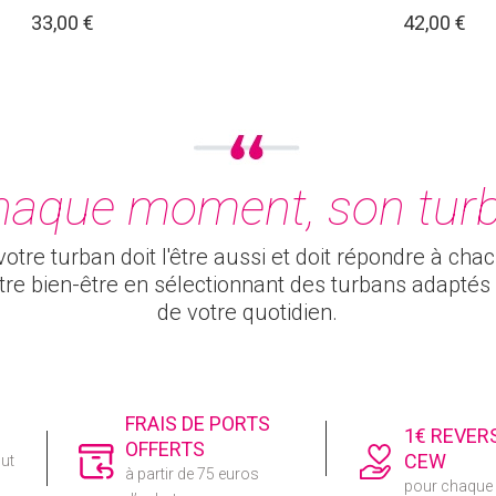
33,00 €
42,00 €
haque moment, son turb
otre turban doit l'être aussi et doit répondre à cha
otre bien-être en sélectionnant des turbans adapt
de votre quotidien.
FRAIS DE PORTS
1€ REVER
OFFERTS
CEW
out
à partir de 75 euros
pour chaqu