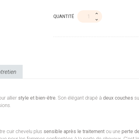
QUANTITÉ
ntretien
ur allier
style et bien-être.
Son élégant drapé à
deux couches
su
sions.
re cuir chevelu plus
sensible
après le traitement
ou une
perte d
ue pour les femmes confrontées à la perte de cheveux. C’est le m