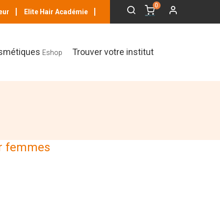
0
eur
Elite Hair Académie
smétiques
Trouver votre institut
Eshop
a
ur femmes