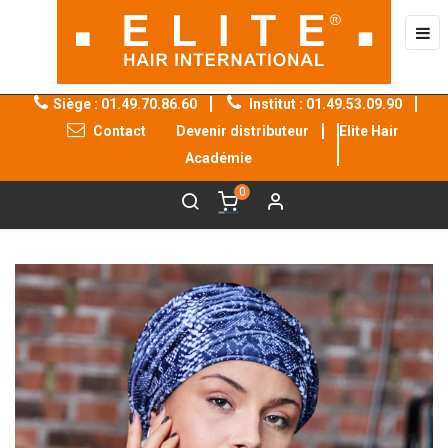
Bas
☰
la
nav
Siège : 01.49.70.86.60
Institut : 01.49.53.09.90
Contact
Devenir distributeur
Elite Hair
®
®
Académie
0