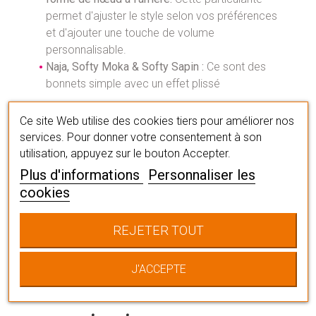
permet d'ajuster le style selon vos préférences
et d'ajouter une touche de volume
personnalisable.
Naja, Softy Moka & Softy Sapin :
Ce sont des
bonnets simple avec un effet plissé
Une ligne certifiée
Ce site Web utilise des cookies tiers pour améliorer nos
services. Pour donner votre consentement à son
Comme tous les turbans
House of Christine
utilisation, appuyez sur le bouton Accepter.
Headwear®
, le bonnet Viva porte la
marque CE
,
Plus d'informations
Personnaliser les
ce qui signifie qu'ils sont classifiés comme
cookies
équipement médical selon la directive
européenne concernant les dispositifs
REJETER TOUT
médicaux.
Vous pourriez
J'ACCEPTE