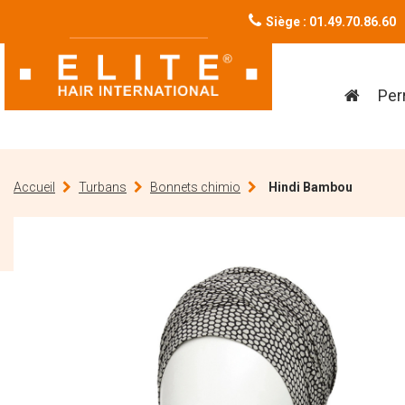
Siège : 01.49.70.86.60
Per
Accueil
Turbans
Bonnets chimio
Hindi Bambou