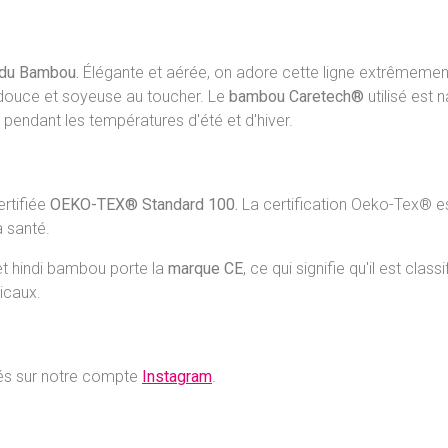
du Bambou.
Élégante et aérée, on adore cette ligne extrêmemen
 douce et soyeuse au toucher. Le
bambou Caretech®
utilisé est 
 pendant les températures d'été et d'hiver.
rtifiée
OEKO-TEX® Standard 100.
La certification Oeko-Tex® es
 santé.
t hindi bambou porte la
marque CE
, ce qui signifie qu'il est cl
icaux.
tés sur notre compte
Instagram
.