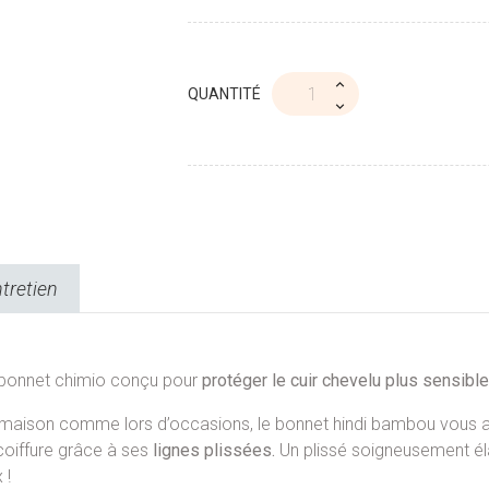
QUANTITÉ
ntretien
 bonnet chimio conçu pour
protéger le cuir chevelu plus sensib
 la maison comme lors d’occasions, le bonnet hindi bambou vous 
coiffure grâce à ses
lignes plissées.
Un plissé soigneusement éla
 !