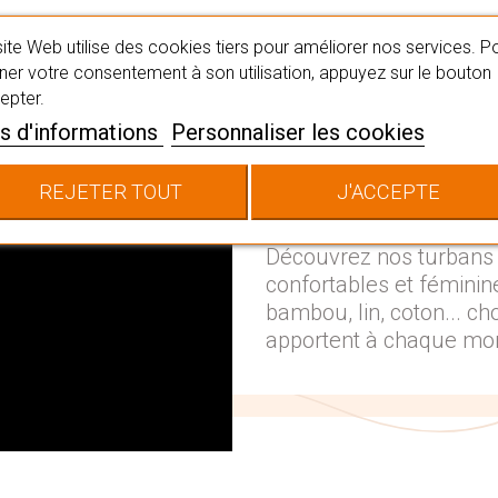
ite Web utilise des cookies tiers pour améliorer nos services. P
er votre consentement à son utilisation, appuyez sur le bouton
epter.
s d'informations
Personnaliser les cookies
Votre bien-
REJETER TOUT
J'ACCEPTE
Découvrez nos turbans
confortables et féminine
bambou, lin, coton... ch
apportent à chaque mom