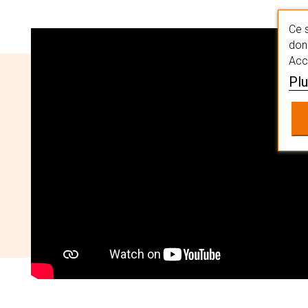
Ce s
donn
Acc
Plu